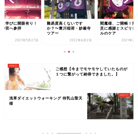
易度高くないです
閻魔様、ご開帳！無病息
癒しに学びに開眼有
？〜豊川稲荷・妙厳寺
災に感謝とスピリチュア
鹿島神宮へ参拝
アー
ルのケア
2022年6月2日
2021年2月26日
2021年5
ご感想【今までモヤモヤしていたものが
１つに繋がって納得できました。】
浅草ダイエットウォーキング 待乳山聖天
様