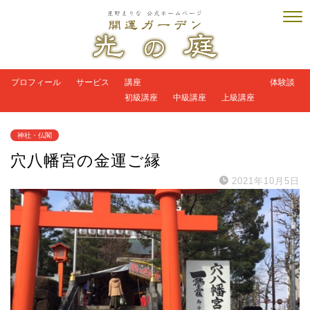
プロフィール
サービス
講座
体験談
初級講座
中級講座
上級講座
神社・仏閣
穴八幡宮の金運ご縁
2021年10月5日