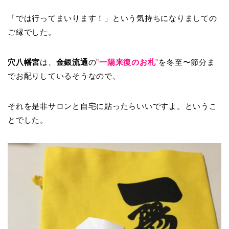
「では行ってまいります！」という気持ちになりましての
ご縁でした。
穴八幡宮
は、
金銀流通
の
”
一陽来復のお札
”
を冬至〜節分ま
でお配りしているそうなので、
それを是非サロンと自宅に貼ったらいいですよ。というこ
とでした。