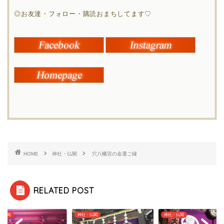
◎お友達・フォロー・購読おまちしてます♡
HOME
神社・仏閣
穴八幡宮の金運ご縁
RELATED POST
・仏閣
神社・仏閣
神社・仏閣