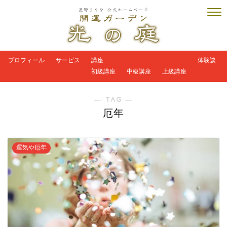
プロフィール
サービス
講座
体験談
初級講座
中級講座
上級講座
― TAG ―
厄年
運気や厄年